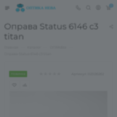
0
Оправа Status 6146 c3
titan
—
—
—
Главная
Каталог
ОПРАВЫ
Оправа Status 6146 c3 titan
Новинка
Артикул:
02026262