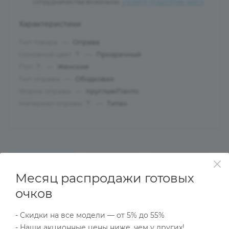
сотрудничества возможны:
узнайте подробнее здесь
.
Характеристики
Тип товара
—
Оправа
Основной цвет
—
Прозрачный
?
Пол
—
Женские
?
Тип оправы
—
Ободковая
Форма оправы
—
Круглые/Панто
Материал оправы
—
Титан
?
ОПИСАНИЕ
НАЛИЧИЕ
КАК КУПИТЬ
Месяц распродажи готовых
очков
Характеристики
- Скидки на все модели — от 5% до 55%
- Наши акционные цены ниже, чем у других!