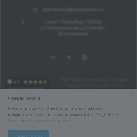
opticaneva@opticaneva.ru
Санкт-Петербург, 192102,
ул.Касимовская, д.5 (метро
Волковская)
1997—2026 © Оптика Нева — поставка
очков, оправ, линз для очков,
аксессуаров оптом из Китая
Файлы cookie
Мы используем файлы Cookie чтобы вам было
комфортнее пользоваться нашим сайтом. Подробнее
в
Пользовательском соглашении
.
ПРИНИМАЮ