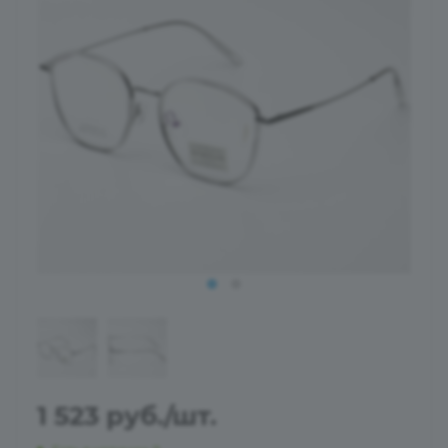
1 523
руб.
/шт.