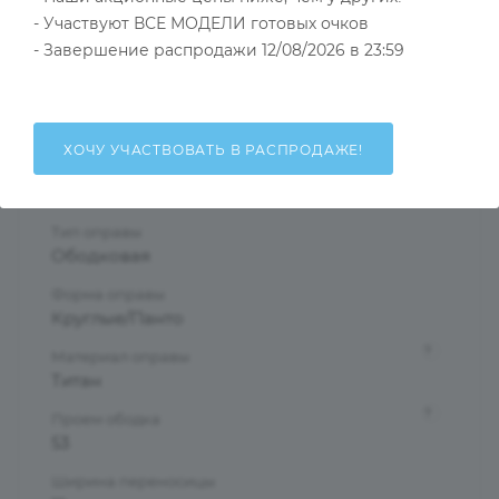
- Участвуют ВСЕ МОДЕЛИ готовых очков
Тип товара
- Завершение распродажи 12/08/2026 в 23:59
Оправа
?
Основной цвет
Прозрачный
ХОЧУ УЧАСТВОВАТЬ В РАСПРОДАЖЕ!
?
Пол
Женские
Тип оправы
Ободковая
Форма оправы
Круглые/Панто
?
Материал оправы
Титан
?
Проем ободка
53
Ширина переносицы