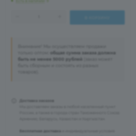
Есть в наличии
: 9
В КОРЗИНУ
Внимание! Мы осуществляем продажи
только оптом:
общая сумма заказа должна
быть не менее 5000 рублей
(заказ может
быть сборным и состоять из разных
товаров).
Доставка заказов
Мы доставляем заказы в любой населенный пункт
России, а также в города стран Таможенного Союза:
Армению, Беларусь, Казахстан и Кыргызстан.
Бесплатная доставка
и индивидуальные условия