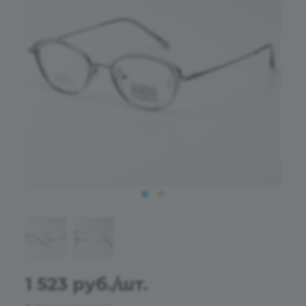
1 523
руб.
/шт.