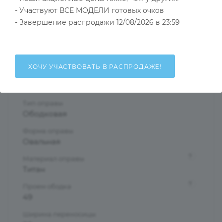
- Участвуют ВСЕ МОДЕЛИ готовых очков
Тип товара
- Завершение распродажи 12/08/2026 в 23:59
Оправа
?
Основной цвет
Серый
ХОЧУ УЧАСТВОВАТЬ В РАСПРОДАЖЕ!
?
Пол
Женские
Тип оправы
Ободковая
Форма оправы
Овальная
?
Материал оправы
Титан
?
Проем ободка
49
Ширина переносицы