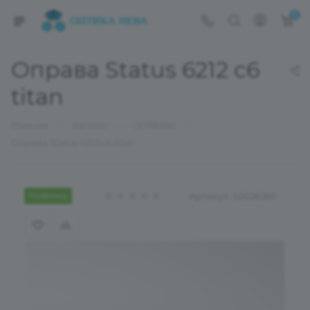
0
Оправа Status 6212 c6
titan
—
—
—
Главная
Каталог
ОПРАВЫ
Оправа Status 6212 c6 titan
Новинка
Артикул:
02026260