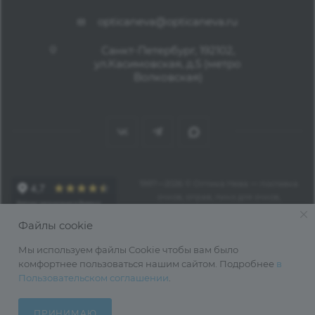
opticaneva@opticaneva.ru
Санкт-Петербург, 192102,
ул.Касимовская, д.5 (метро
Волковская)
1997—2026 © Оптика Нева — поставка
очков, оправ, линз для очков,
аксессуаров оптом из Китая
Файлы cookie
Мы используем файлы Cookie чтобы вам было
комфортнее пользоваться нашим сайтом. Подробнее
в
Пользовательском соглашении
.
ПРИНИМАЮ