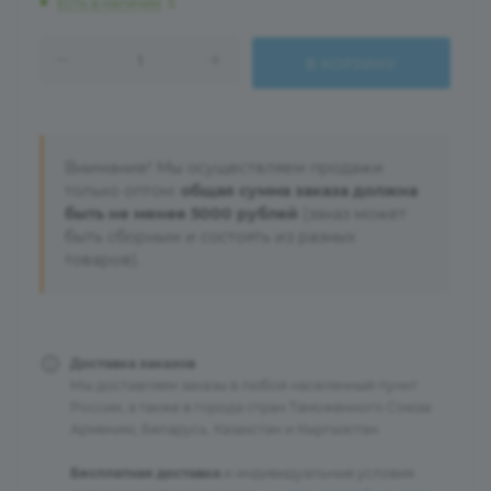
Есть в наличии
: 5
В КОРЗИНУ
Внимание! Мы осуществляем продажи
только оптом:
общая сумма заказа должна
быть не менее 5000 рублей
(заказ может
быть сборным и состоять из разных
товаров).
Доставка заказов
Мы доставляем заказы в любой населенный пункт
России, а также в города стран Таможенного Союза:
Армению, Беларусь, Казахстан и Кыргызстан.
Бесплатная доставка
и индивидуальные условия