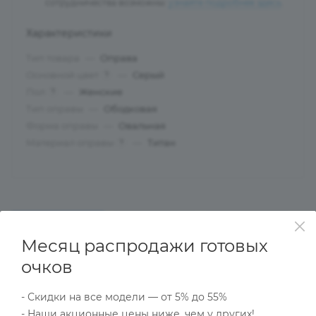
сотрудничества возможны:
узнайте подробнее здесь
.
Характеристики
Тип товара
—
Оправа
Основной цвет
—
Серый
?
Пол
—
Женские
?
Тип оправы
—
Ободковая
Форма оправы
—
Овальная
Материал оправы
—
Титан
?
ОПИСАНИЕ
НАЛИЧИЕ
КАК КУПИТЬ
Месяц распродажи готовых
очков
Характеристики
- Скидки на все модели — от 5% до 55%
- Наши акционные цены ниже, чем у других!