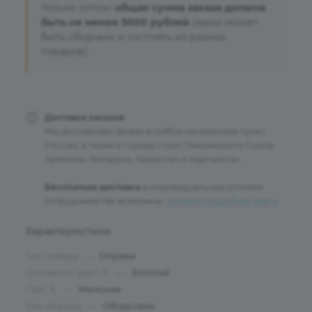
только оптом:
общая сумма заказа должна
быть не менее 5000 рублей
(заказ может
быть сборным и состоять из разных
товаров).
Доставка заказов
Мы доставляем заказы в любой населенный пункт
России, а также в города стран Таможенного Союза:
Армению, Беларусь, Казахстан и Кыргызстан.
Бесплатная доставка
и индивидуальные условия
сотрудничества возможны:
узнайте подробнее здесь
.
Характеристики
Тип товара
—
Оправа
Основной цвет
—
Золотой
?
Пол
—
Женские
?
Тип оправы
—
Ободковая