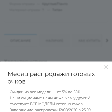
Форма оправы
—
Круглые/Панто
Материал оправы
—
Титан
?
ОПИСАНИЕ
НАЛИЧИЕ
КАК КУПИТЬ
Характеристики
Месяц распродажи готовых
очков
Тип товара
Оправа
- Скидки на все модели — от 5% до 55%
?
Основной цвет
- Наши акционные цены ниже, чем у других!
Золотой
- Участвуют ВСЕ МОДЕЛИ готовых очков
?
Пол
- Завершение распродажи 12/08/2026 в 23:59