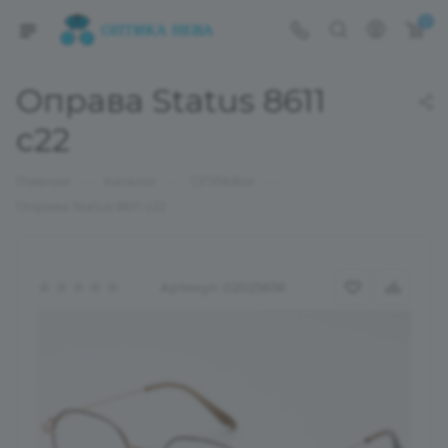
0
Оправа Status 8611
c22
—
—
—
Главная
Каталог
ОПРАВЫ
Оправа Status 8611 c22
Артикул:
02025838