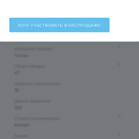
Женские
Тип оправы
Ободковая
ХОЧУ УЧАСТВОВАТЬ В РАСПРОДАЖЕ!
Форма оправы
Круглые/Панто
?
Материал оправы
Титан
?
Проем ободка
47
Ширина переносицы
18
Длина заушника
143
?
Страна производства
Китай
?
Акция