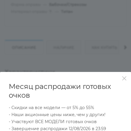
Форма оправы
—
Бабочки/Стрекозы
Материал оправы
—
Титан
?
ОПИСАНИЕ
НАЛИЧИЕ
КАК КУПИТЬ
Характеристики
Месяц распродажи готовых
очков
Тип товара
Оправа
- Скидки на все модели — от 5% до 55%
?
Основной цвет
- Наши акционные цены ниже, чем у других!
Синий
- Участвуют ВСЕ МОДЕЛИ готовых очков
?
Пол
- Завершение распродажи 12/08/2026 в 23:59