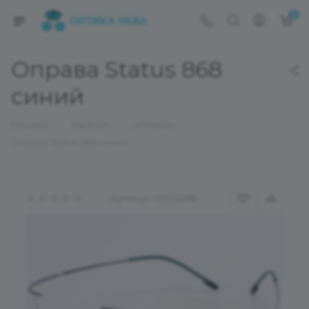
0
Оправа Status 868
синий
—
—
—
Главная
Каталог
ОПРАВЫ
Оправа Status 868 синий
Артикул:
02022288