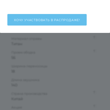
Женские
Тип оправы
Безободковая
ХОЧУ УЧАСТВОВАТЬ В РАСПРОДАЖЕ!
Форма оправы
Бабочки/Стрекозы
?
Материал оправы
Титан
?
Проем ободка
56
Ширина переносицы
18
Длина заушника
140
?
Страна производства
Китай
?
Акция