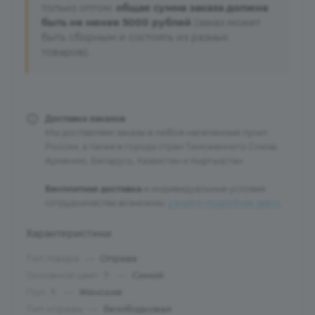
только оптом:
общая сумма заказа должна
быть не менее 5000 рублей
(заказ может
быть сборным и состоять из разных
товаров).
Доставка заказов
Мы доставляем заказы в любой населенный пункт
России, а также в города стран Таможенного Союза:
Армению, Беларусь, Казахстан и Кыргызстан.
Бесплатная доставка
и индивидуальные условия
сотрудничества возможны:
узнайте подробнее здесь
.
Характеристики
Тип товара
—
Оправа
Основной цвет
—
Синий
?
Пол
—
Женские
?
Тип оправы
—
Безободковая