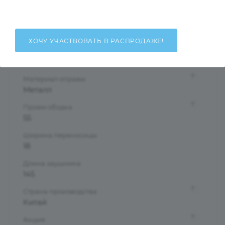
Мужские
Тип оправы
Полуободковая
ХОЧУ УЧАСТВОВАТЬ В РАСПРОДАЖЕ!
Форма оправы
Прямоугольная
?
Материал оправы
Металл
?
Проем ободка
55
Ширина переносицы
18
Длина заушника
145
?
Страна производства
Китай
?
Акция