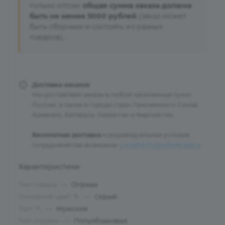
только оптом:
общая сумма заказа должна
быть не менее 5000 рублей
(заказ может
быть сборным и состоять из разных
товаров).
Доставка заказов
Мы доставляем заказы в любой населенный пункт
России, а также в города стран Таможенного Союза:
Армению, Беларусь, Казахстан и Кыргызстан.
Бесплатная доставка
и индивидуальные условия
сотрудничества возможны:
узнайте подробнее здесь
.
Характеристики
Тип товара
—
Оправа
Основной цвет
—
Серый
?
Пол
—
Мужские
?
Тип оправы
—
Полуободковая