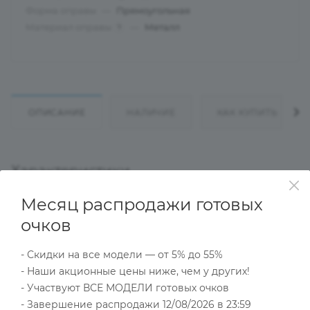
Форма оправы
—
Прямоугольная
Материал оправы
—
Металл
?
ОПИСАНИЕ
НАЛИЧИЕ
КАК КУПИТЬ
Характеристики
Месяц распродажи готовых
очков
Тип товара
Оправа
- Скидки на все модели — от 5% до 55%
?
Основной цвет
- Наши акционные цены ниже, чем у других!
Серый
- Участвуют ВСЕ МОДЕЛИ готовых очков
?
Пол
- Завершение распродажи 12/08/2026 в 23:59