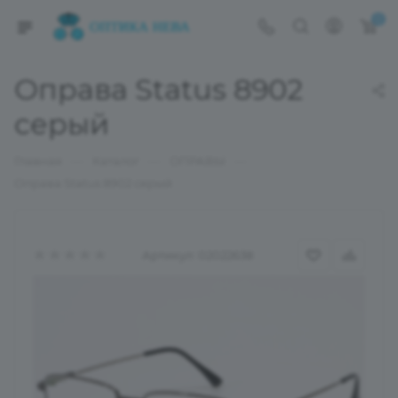
0
Оправа Status 8902
серый
—
—
—
Главная
Каталог
ОПРАВЫ
Оправа Status 8902 серый
Артикул:
02022638