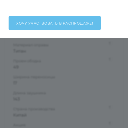
Унисекс
Тип оправы
Ободковая
ХОЧУ УЧАСТВОВАТЬ В РАСПРОДАЖЕ!
Форма оправы
Многогранник
?
Материал оправы
Титан
?
Проем ободка
49
Ширина переносицы
17
Длина заушника
143
?
Страна производства
Китай
?
Акция