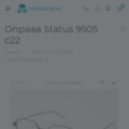
0
Оправа Status 9505
c22
—
—
—
Главная
Каталог
ОПРАВЫ
Оправа Status 9505 c22
Артикул:
02025846