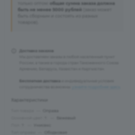
только оптом:
общая сумма заказа должна
быть не менее 5000 рублей
(заказ может
быть сборным и состоять из разных
товаров).
Доставка заказов
Мы доставляем заказы в любой населенный пункт
России, а также в города стран Таможенного Союза:
Армению, Беларусь, Казахстан и Кыргызстан.
Бесплатная доставка
и индивидуальные условия
сотрудничества возможны:
узнайте подробнее здесь
.
Характеристики
Тип товара
—
Оправа
Основной цвет
—
Бежевый
?
Пол
—
Унисекс
?
Тип оправы
—
Ободковая