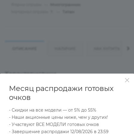
Форма оправы
—
Многогранник
Материал оправы
—
Титан
?
ОПИСАНИЕ
НАЛИЧИЕ
КАК КУПИТЬ
Характеристики
Месяц распродажи готовых
очков
Тип товара
Оправа
- Скидки на все модели — от 5% до 55%
?
Основной цвет
- Наши акционные цены ниже, чем у других!
Бежевый
- Участвуют ВСЕ МОДЕЛИ готовых очков
?
Пол
- Завершение распродажи 12/08/2026 в 23:59