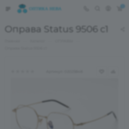
0
Оправа Status 9506 c1
—
—
—
Главная
Каталог
ОПРАВЫ
Оправа Status 9506 c1
Артикул:
02025848