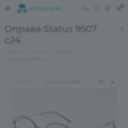
0
Оправа Status 9507
c24
—
—
—
Главная
Каталог
ОПРАВЫ
Оправа Status 9507 c24
Артикул:
02025851