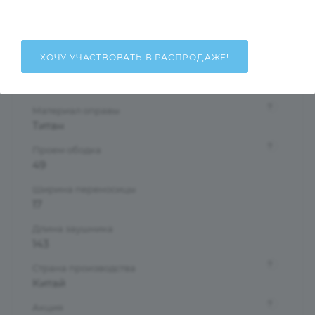
Унисекс
Тип оправы
Ободковая
ХОЧУ УЧАСТВОВАТЬ В РАСПРОДАЖЕ!
Форма оправы
Круглые/Панто
?
Материал оправы
Титан
?
Проем ободка
49
Ширина переносицы
17
Длина заушника
143
?
Страна производства
Китай
?
Акция