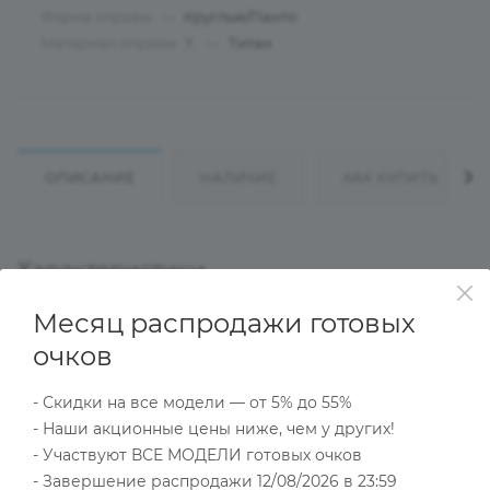
Форма оправы
—
Круглые/Панто
Материал оправы
—
Титан
?
ОПИСАНИЕ
НАЛИЧИЕ
КАК КУПИТЬ
Характеристики
Месяц распродажи готовых
очков
Тип товара
Оправа
- Скидки на все модели — от 5% до 55%
?
Основной цвет
- Наши акционные цены ниже, чем у других!
Серебристый
- Участвуют ВСЕ МОДЕЛИ готовых очков
?
Пол
- Завершение распродажи 12/08/2026 в 23:59