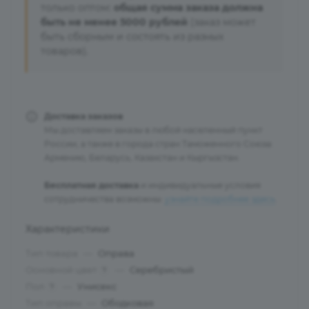
только оптом:
общая сумма заказа должна
быть не менее 5000 рублей
(заказ может
быть сборным и состоять из разных
товаров).
Доставка заказов
Мы доставляем заказы в любой населенный пункт
России, а также в города стран Таможенного Союза:
Армению, Беларусь, Казахстан и Кыргызстан.
Бесплатная доставка
и индивидуальные условия
сотрудничества возможны:
узнайте подробнее здесь
.
Характеристики
Тип товара
—
Оправа
Основной цвет
—
Серебристый
?
Пол
—
Унисекс
?
Тип оправы
—
Ободковая