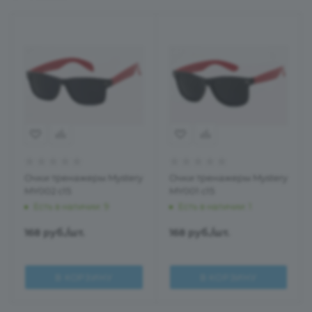
Очки тренажеры Mystery
Очки тренажеры Mystery
MY002 c15
MY001 c15
Есть в наличии
: 9
Есть в наличии
: 1
168
руб.
/шт.
168
руб.
/шт.
В КОРЗИНУ
В КОРЗИНУ