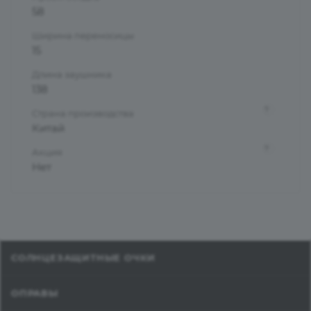
58
Ширина переносицы
15
Длина заушника
138
?
Страна производства
Китай
?
Акция
Нет
СОЛНЦЕЗАЩИТНЫЕ ОЧКИ
ОПРАВЫ