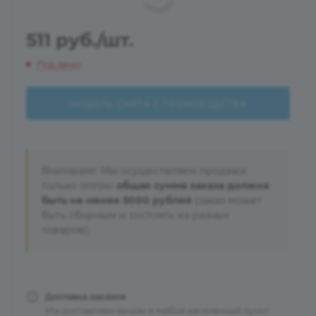
511
руб.
/шт.
Под заказ
МОДЕЛЬ СНЯТА С ПРОИЗВОДСТВА
Внимание! Мы осуществляем продажи
только оптом:
общая сумма заказа должна
быть не менее 5000 рублей
(заказ может
быть сборным и состоять из разных
товаров).
Доставка заказов
Мы доставляем заказы в любой населенный пункт