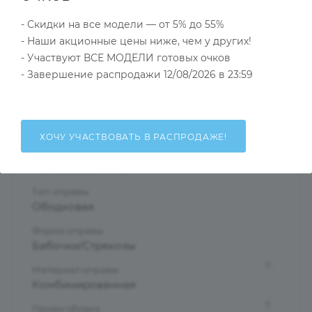
- Скидки на все модели — от 5% до 55%
Тип товара
- Наши акционные цены ниже, чем у других!
Солнцезащитные очки
- Участвуют ВСЕ МОДЕЛИ готовых очков
?
- Завершение распродажи 12/08/2026 в 23:59
Основной цвет
Зеленый
?
Пол
Женские
ХОЧУ УЧАСТВОВАТЬ В РАСПРОДАЖЕ!
Тип линзы
Поляризационная
Тип оправы
Ободковая
Форма оправы
Бабочки/Стрекозы
?
Материал оправы
Комбинированная
?
Проем ободка