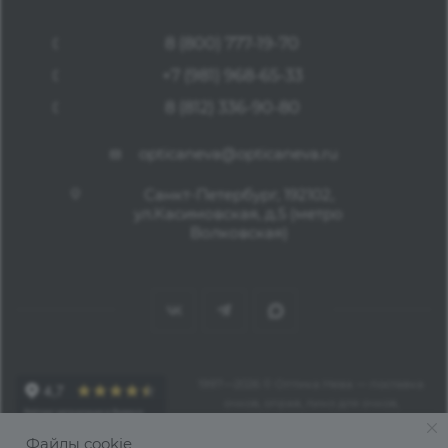
8 (800) 777-19-70
+7 (981) 968-65-33
8 (812) 336-90-80
opticaneva@opticaneva.ru
Санкт-Петербург, 192102,
ул.Касимовская, д.5 (метро
Волковская)
1997—2026 © Оптика Нева — поставка
очков, оправ, линз для очков,
аксессуаров оптом из Китая
Файлы cookie