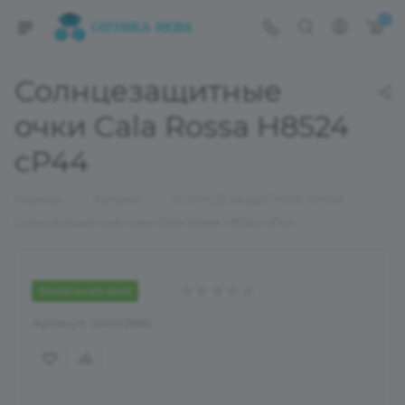
0
Солнцезащитные
очки Cala Rossa H8524
cP44
—
—
—
Главная
Каталог
СОЛНЦЕЗАЩИТНЫЕ ОЧКИ
Солнцезащитные очки Cala Rossa H8524 cP44
Финальная цена
Артикул:
04002980