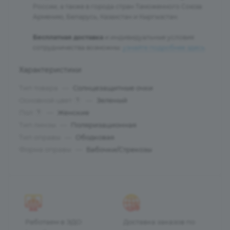
России, а также в города стран Таможенного Союза:
Армению, Беларусь, Казахстан и Кыргызстан.
Бесплатная доставка
и индивидуальные условия
сотрудничества возможны:
узнайте подробнее здесь
.
Характеристики
Тип товара
—
Солнцезащитные очки
Основной цвет
—
Зеленый
?
Пол
—
Женские
?
Тип линзы
—
Поляризационная
Тип оправы
—
Ободковая
Форма оправы
—
Бабочки/Стрекозы
Работаем в ЭДО
Доставка заказов по