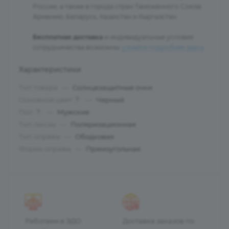
России, а также в города стран Таможенного Союза:
Армению, Беларусь, Казахстан и Кыргызстан.
Бесплатная доставка
и индивидуальные условия
сотрудничества возможны:
узнайте подробнее здесь
.
Характеристики
Тип товара
—
Солнцезащитные очки
Основной цвет
—
Черный
?
Пол
—
Мужские
?
Тип линзы
—
Поляризационная
Тип оправы
—
Ободковая
Форма оправы
—
Прямоугольная
Работаем в ЭДО
Доставка заказов по