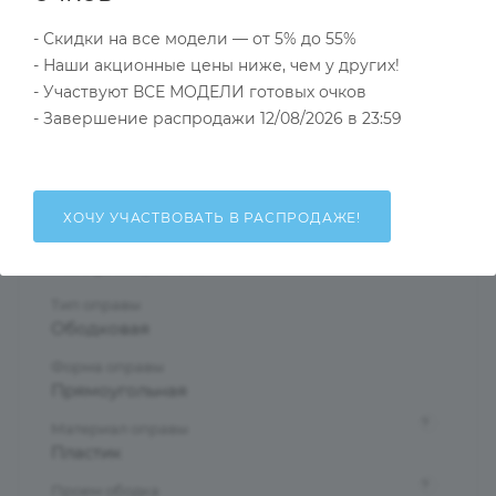
- Скидки на все модели — от 5% до 55%
Тип товара
- Наши акционные цены ниже, чем у других!
Солнцезащитные очки
- Участвуют ВСЕ МОДЕЛИ готовых очков
?
- Завершение распродажи 12/08/2026 в 23:59
Основной цвет
Черный
?
Пол
Мужские
ХОЧУ УЧАСТВОВАТЬ В РАСПРОДАЖЕ!
Тип линзы
Поляризационная
Тип оправы
Ободковая
Форма оправы
Прямоугольная
?
Материал оправы
Пластик
?
Проем ободка