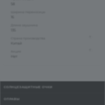
58
Ширина переносицы
16
Длина заушника
135
?
Страна производства
Китай
?
Акция
Нет
СОЛНЦЕЗАЩИТНЫЕ ОЧКИ
ОПРАВЫ