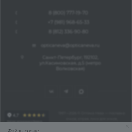
8 (800) 777-19-70
+7 (981) 968-65-33
8 (812) 336-90-80
opticaneva@opticaneva.ru
Санкт-Петербург, 192102,
ул.Касимовская, д.5 (метро
Волковская)
1997—2026 © Оптика Нева — поставка
очков, оправ, линз для очков,
аксессуаров оптом из Китая
Файлы cookie