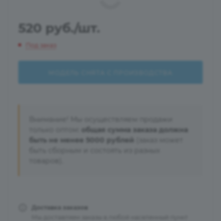
520
руб.
/шт.
Под заказ
МОДЕЛЬ СНЯТА С ПРОИЗВОДСТВА
Внимание! Мы осуществляем продажи
только оптом:
общая сумма заказа должна
быть не менее 5000 рублей
(заказ может
быть сборным и состоять из разных
товаров).
Доставка заказов
Мы доставляем заказы в любой населенный пункт