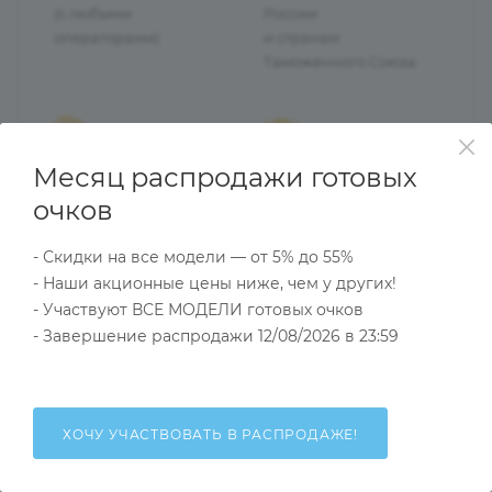
(с любыми
России
операторами)
и странам
Таможенного Союза
Месяц распродажи готовых
Гарантия качества
27 лет на рынке оптики
товара
(работаем с 1997 года)
очков
и быстрого обмена
брака
- Скидки на все модели — от 5% до 55%
- Наши акционные цены ниже, чем у других!
- Участвуют ВСЕ МОДЕЛИ готовых очков
- Завершение распродажи 12/08/2026 в 23:59
ОПИСАНИЕ
НАЛИЧИЕ
КАК КУПИТЬ
ХОЧУ УЧАСТВОВАТЬ В РАСПРОДАЖЕ!
Характеристики