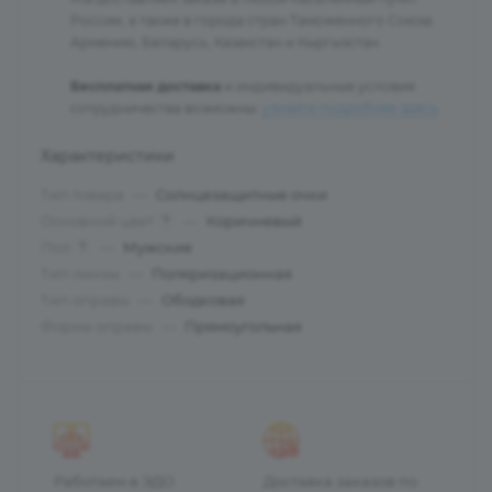
России, а также в города стран Таможенного Союза:
Армению, Беларусь, Казахстан и Кыргызстан.
Бесплатная доставка
и индивидуальные условия
сотрудничества возможны:
узнайте подробнее здесь
.
Характеристики
Тип товара
—
Солнцезащитные очки
Основной цвет
—
Коричневый
?
Пол
—
Мужские
?
Тип линзы
—
Поляризационная
Тип оправы
—
Ободковая
Форма оправы
—
Прямоугольная
Работаем в ЭДО
Доставка заказов по