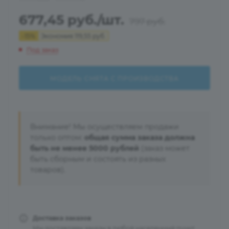
677,45
руб.
/шт.
797
руб.
-
15
%
Экономия
119,55
руб.
Под заказ
МОДЕЛЬ СНЯТА С ПРОИЗВОДСТВА
Внимание! Мы осуществляем продажи
только оптом:
общая сумма заказа должна
быть не менее 5000 рублей
(заказ может
быть сборным и состоять из разных
товаров).
Доставка заказов
Мы доставляем заказы в любой населенный пункт