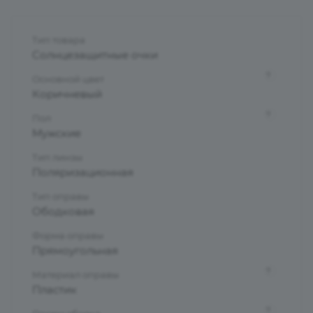
Тип товара
Солнцезащитные очки
?
Основной цвет
Коричневый
?
Пол
Мужские
Тип линзы
Поляризационная
Тип оправы
Ободковая
Форма оправы
Прямоугольная
?
Материал оправы
Пластик
?