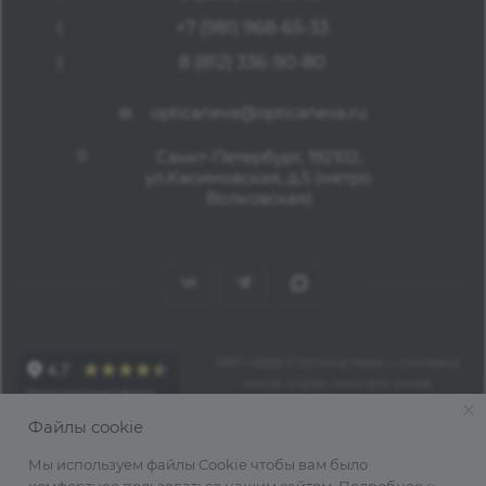
+7 (981) 968-65-33
8 (812) 336-90-80
opticaneva@opticaneva.ru
Санкт-Петербург, 192102,
ул.Касимовская, д.5 (метро
Волковская)
1997—2026 © Оптика Нева — поставка
очков, оправ, линз для очков,
аксессуаров оптом из Китая
Файлы cookie
Мы используем файлы Cookie чтобы вам было