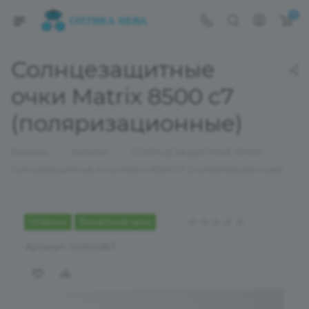
0
Солнцезащитные
очки Matrix 8500 c7
(поляризационные)
—
—
—
Главная
Каталог
СОЛНЦЕЗАЩИТНЫЕ ОЧКИ
Солнцезащитные очки Matrix 8500 c7 (поляризационные)
Новинка
Финальная цена
Артикул:
04004367