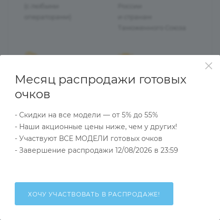
(с любыми
России
операторами)
и странам
Таможенного Союза
Месяц распродажи готовых
Гарантия качества
27 лет на рынке оптики
товара
(работаем с 1997 года)
очков
и быстрого обмена
брака
- Скидки на все модели — от 5% до 55%
- Наши акционные цены ниже, чем у других!
- Участвуют ВСЕ МОДЕЛИ готовых очков
- Завершение распродажи 12/08/2026 в 23:59
ОПИСАНИЕ
НАЛИЧИЕ
КАК КУПИТЬ
ХОЧУ УЧАСТВОВАТЬ В РАСПРОДАЖЕ!
Характеристики