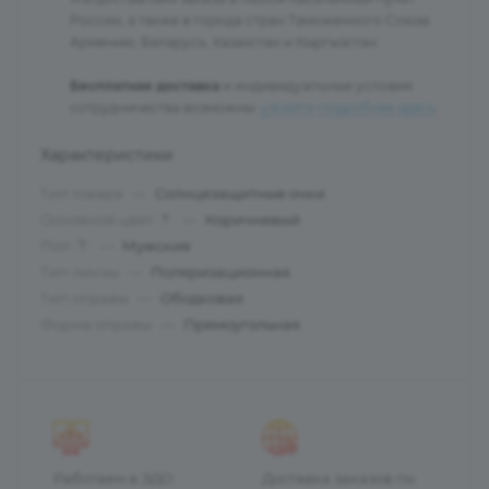
России, а также в города стран Таможенного Союза:
Армению, Беларусь, Казахстан и Кыргызстан.
Бесплатная доставка
и индивидуальные условия
сотрудничества возможны:
узнайте подробнее здесь
.
Характеристики
Тип товара
—
Солнцезащитные очки
Основной цвет
—
Коричневый
?
Пол
—
Мужские
?
Тип линзы
—
Поляризационная
Тип оправы
—
Ободковая
Форма оправы
—
Прямоугольная
Работаем в ЭДО
Доставка заказов по