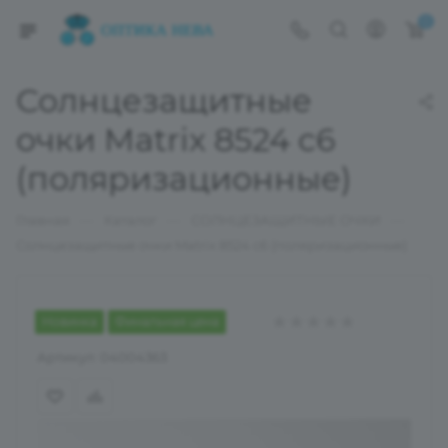
0
Солнцезащитные
очки Matrix 8524 c6
(поляризационные)
—
—
—
Главная
Каталог
СОЛНЦЕЗАЩИТНЫЕ ОЧКИ
Солнцезащитные очки Matrix 8524 c6 (поляризационные)
Новинка
Финальная цена
Артикул:
04004363