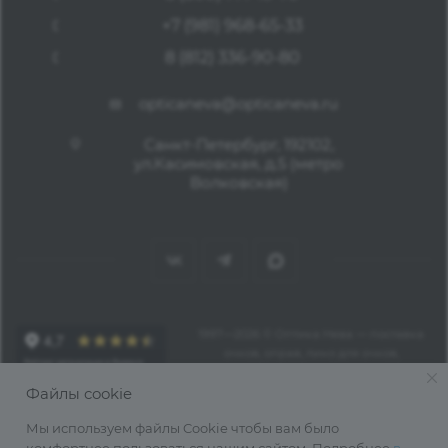
+7 (981) 968-65-33
8 (812) 336-90-80
opticaneva@opticaneva.ru
Санкт-Петербург, 192102,
ул.Касимовская, д.5 (метро
Волковская)
1997—2026 © Оптика Нева — поставка
очков, оправ, линз для очков,
аксессуаров оптом из Китая
Файлы cookie
Мы используем файлы Cookie чтобы вам было