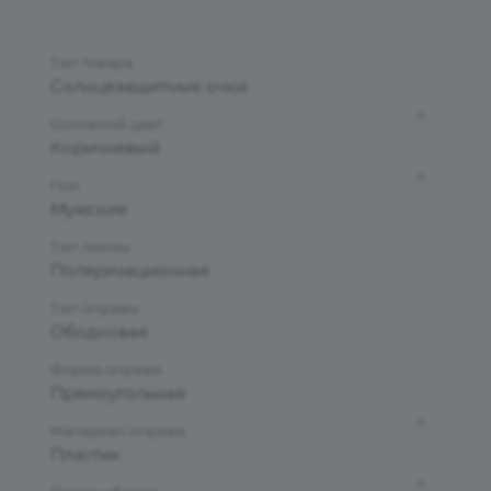
Тип товара
Солнцезащитные очки
?
Основной цвет
Коричневый
?
Пол
Мужские
Тип линзы
Поляризационная
Тип оправы
Ободковая
Форма оправы
Прямоугольная
?
Материал оправы
Пластик
?