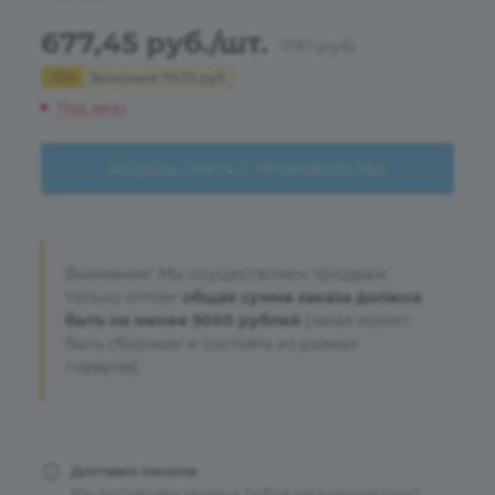
677,45
руб.
/шт.
797
руб.
-
15
%
Экономия
119,55
руб.
Под заказ
МОДЕЛЬ СНЯТА С ПРОИЗВОДСТВА
Внимание! Мы осуществляем продажи
только оптом:
общая сумма заказа должна
быть не менее 5000 рублей
(заказ может
быть сборным и состоять из разных
товаров).
Доставка заказов
Мы доставляем заказы в любой населенный пункт