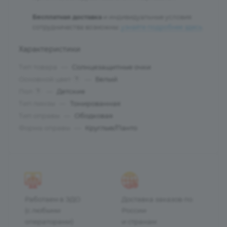
Бесплатная доставка
и индивидуальные условия
сотрудничества возможны:
узнайте подробнее здесь
.
Характеристики
Тип товара
—
Солнцезащитные очки
Основной цвет
—
Белый
?
Пол
—
Детские
?
Тип линзы
—
Тонированная
Тип оправы
—
Ободковая
Форма оправы
—
Круглые/Панто
Работаем в ЭДО
Доставка заказов по
(с любыми
России
операторами)
и странам