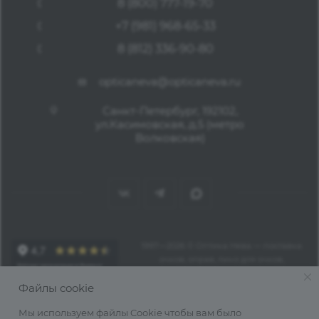
8 (800) 777-19-70
+7 (981) 968-65-33
8 (812) 336-90-80
opticaneva@opticaneva.ru
Санкт-Петербург, 192102,
ул.Касимовская, д.5 (метро
Волковская)
1997—2026 © Оптика Нева — поставка
очков, оправ, линз для очков,
аксессуаров оптом из Китая
Файлы cookie
Мы используем файлы Cookie чтобы вам было