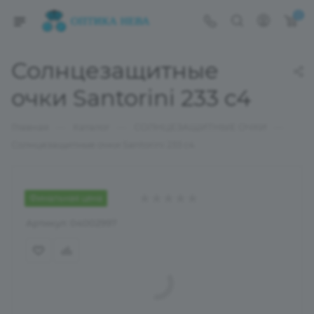
0
Солнцезащитные
очки Santorini 233 c4
—
—
—
Главная
Каталог
СОЛНЦЕЗАЩИТНЫЕ ОЧКИ
Солнцезащитные очки Santorini 233 c4
Финальная цена
Артикул:
04002997