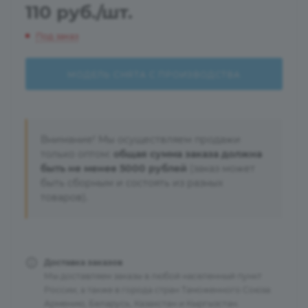
110
руб.
/шт.
Под заказ
МОДЕЛЬ СНЯТА С ПРОИЗВОДСТВА
Внимание! Мы осуществляем продажи
только оптом:
общая сумма заказа должна
быть не менее 5000 рублей
(заказ может
быть сборным и состоять из разных
товаров).
Доставка заказов
Мы доставляем заказы в любой населенный пункт
России, а также в города стран Таможенного Союза:
Армению, Беларусь, Казахстан и Кыргызстан.