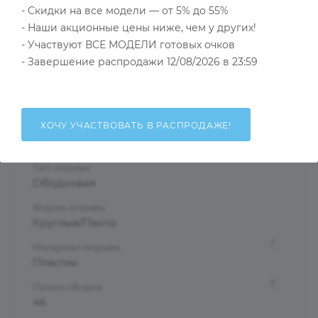
Тип товара
- Скидки на все модели — от 5% до 55%
Солнцезащитные очки
- Наши акционные цены ниже, чем у других!
- Участвуют ВСЕ МОДЕЛИ готовых очков
?
Основной цвет
- Завершение распродажи 12/08/2026 в 23:59
Белый
?
Пол
Детские
ХОЧУ УЧАСТВОВАТЬ В РАСПРОДАЖЕ!
Тип линзы
Тонированная
Тип оправы
Ободковая
Форма оправы
Круглые/Панто
?
Материал оправы
Пластик
?
Проем ободка
46