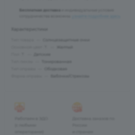
Бесплатная доставка
и индивидуальные условия
сотрудничества возможны:
узнайте подробнее здесь
.
Характеристики
Тип товара
—
Солнцезащитные очки
Основной цвет
—
Желтый
?
Пол
—
Детские
?
Тип линзы
—
Тонированная
Тип оправы
—
Ободковая
Форма оправы
—
Бабочки/Стрекозы
Работаем в ЭДО
Доставка заказов по
(с любыми
России
операторами)
и странам