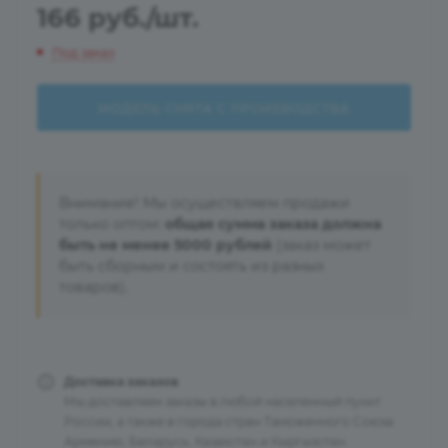
166
руб.
/шт.
Под заказ
МОДЕЛЬ СНЯТА С ПРОИЗВОДСТВА
Внимание! Мы осуществляем продажи
только оптом:
общая сумма заказа должна
быть не менее 5000 рублей
(заказ может
быть сборным и состоять из разных
товаров).
Доставка заказов
Мы доставляем заказы в любой населенный пункт
России, а также в города стран Таможенного Союза:
Армению, Беларусь, Казахстан и Кыргызстан.