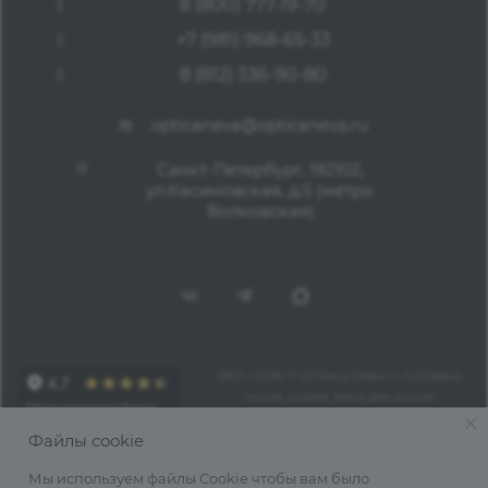
8 (800) 777-19-70
+7 (981) 968-65-33
8 (812) 336-90-80
opticaneva@opticaneva.ru
Санкт-Петербург, 192102,
ул.Касимовская, д.5 (метро
Волковская)
1997—2026 © Оптика Нева — поставка
очков, оправ, линз для очков,
аксессуаров оптом из Китая
Файлы cookie
Мы используем файлы Cookie чтобы вам было