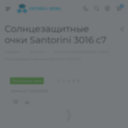
0
Солнцезащитные
очки Santorini 3016 c7
—
—
—
Главная
Каталог
СОЛНЦЕЗАЩИТНЫЕ ОЧКИ
Солнцезащитные очки Santorini 3016 c7
Финальная цена
Артикул:
04003020