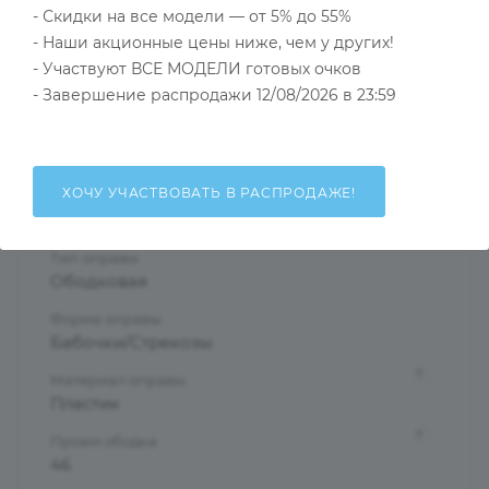
Тип товара
- Скидки на все модели — от 5% до 55%
Солнцезащитные очки
- Наши акционные цены ниже, чем у других!
- Участвуют ВСЕ МОДЕЛИ готовых очков
?
Основной цвет
- Завершение распродажи 12/08/2026 в 23:59
Желтый
?
Пол
Детские
ХОЧУ УЧАСТВОВАТЬ В РАСПРОДАЖЕ!
Тип линзы
Тонированная
Тип оправы
Ободковая
Форма оправы
Бабочки/Стрекозы
?
Материал оправы
Пластик
?
Проем ободка
46