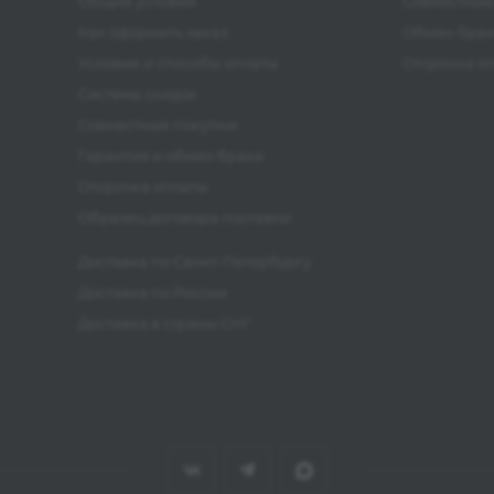
Общие условия
Совместные
Как оформить заказ
Обмен бра
Условия и способы оплаты
Отсрочка о
Система скидок
Совместные покупки
Гарантия и обмен брака
Отсрочка оплаты
Образец договора поставки
Доставка по Санкт-Петербургу
Доставка по России
Доставка в страны СНГ