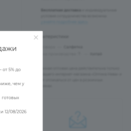
Бесплатная доставка
и индивидуальные
условия сотрудничества возможны:
узнайте подробнее здесь
.
Характеристики
дажи
Тип товара
—
Салфетка
Страна производства
—
Китай
?
Указанная оптовая цена действительна только
— от 5% до
для нашего интернет-магазина «Оптика Нева» и
может отличаться от цен в розничных
ниже, чем у
магазинах.
 готовых
и 12/08/2026
е
7