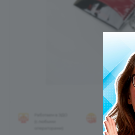
Работаем в ЭДО
Доставка заказ
(с любыми
России
операторами)
и странам
Таможенного С