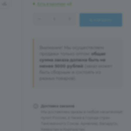
Есть в наличии
: 48
В КОРЗИНУ
Внимание! Мы осуществляем
продажи только оптом:
общая
сумма заказа должна быть не
менее 5000 рублей
(заказ может
быть сборным и состоять из
разных товаров).
Доставка заказов
Мы доставляем заказы в любой населенный
пункт России, а также в города стран
Таможенного Союза: Армению, Беларусь,
Казахстан и Кыргызстан.