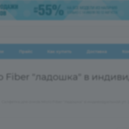
ии
Прайс
Как купить
Доставка
Ко
 Fiber "ладошка" в индивид
Салфетка для очков Micro Fiber "ладошка" в индивидуальной уп. (в 