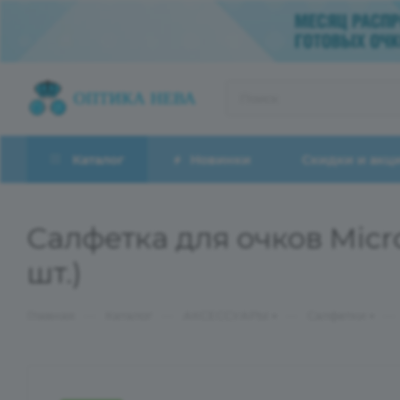
Каталог
Новинки
Скидки и акц
Салфетка для очков Micro
шт.)
—
—
—
—
Главная
Каталог
АКСЕССУАРЫ
Салфетки