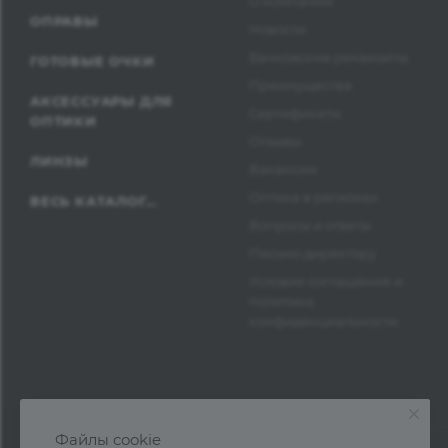
О компании
ОПРАВЫ
Новости
Банковские реквизиты
ГОТОВЫЕ ОЧКИ
Преимущества
АКСЕССУАРЫ ДЛЯ
Сертификаты
ОПТИКИ
Отзывы
ЛИНЗЫ
Вакансии
Оптика в регионах
ВЕСЬ КАТАЛОГ...
Вопросы и ответы
Письмо директору
Условия соглашения и
политика
конфиденциальности
Файлы cookie