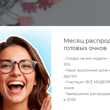
Месяц распро
готовых очков
- Скидки на все модели 
55%
- Наши акционные цены 
других!
- Участвуют ВСЕ МОДЕЛИ
очков
ов по
Гарантия качества
- Завершение распродаж
27 лет на рынк
товара
оптики
в 23:59
и быстрого обмена
(работаем с 199
оюза
брака
года)