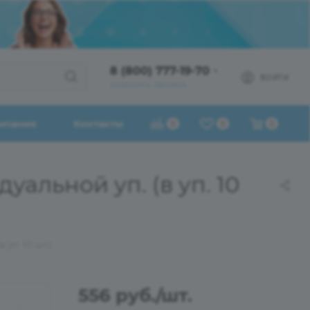
8 (800) 777-19-70
ВОЙТИ
ЗАКАЗАТЬ ЗВОНОК
мпания
Контакты
0
0
0
уальной уп. (в уп. 10
уп. 10 шт.)
556
руб.
/шт.