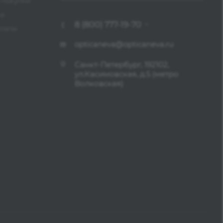
 покупки
ка
8 (800) 777-19-70
платы
opticaneva@opticaneva.ru
Санкт-Петербург, 192102,
ул.Касимовская, д.5 (метро
Волковская)