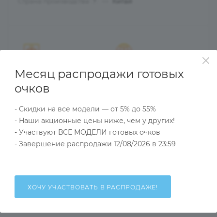
Страна производства
—
Китай
?
Работаем в ЭДО
Доставка заказов по
Месяц распродажи готовых
(с любыми
России
очков
операторами)
и странам
Таможенного Союза
- Скидки на все модели — от 5% до 55%
- Наши акционные цены ниже, чем у других!
- Участвуют ВСЕ МОДЕЛИ готовых очков
- Завершение распродажи 12/08/2026 в 23:59
Гарантия качества
27 лет на рынке оптики
товара
(работаем с 1997 года)
и быстрого обмена
брака
ХОЧУ УЧАСТВОВАТЬ В РАСПРОДАЖЕ!