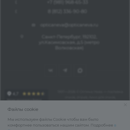
+7 (981) 968-65-33
8 (812) 336-90-80
opticaneva@opticaneva.ru
Санкт-Петербург, 192102,
ул.Касимовская, д.5 (метро
Волковская)
1997—2026 © Оптика Нева — поставка
очков, оправ, линз для очков,
аксессуаров оптом из Китая
Файлы cookie
Мы используем файлы Cookie чтобы вам было
комфортнее пользоваться нашим сайтом. Подробнее
в