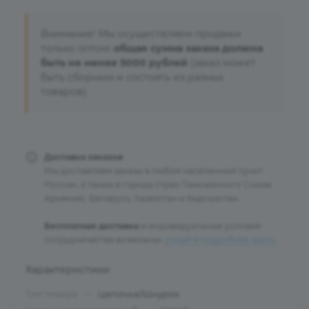
Внимание! Мы осуществляем продажи
только оптом:
общая сумма заказа должна
быть не менее 5000 рублей
(заказ может
быть сборным и состоять из разных
товаров).
Доставка заказов
Мы доставляем заказы в любой населенный пункт
России, а также в города стран Таможенного Союза:
Армению, Беларусь, Казахстан и Кыргызстан.
Бесплатная доставка
и индивидуальные условия
сотрудничества возможны:
узнайте подробнее здесь
.
Характеристики
Тип товара
—
Цепочка/Шнурок