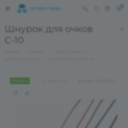
0
Шнурок для очков
С-10
—
—
—
Главная
Каталог
АКСЕССУАРЫ
—
Цепочки, шнурки
Шнурок для очков С-10
Новинка
Артикул:
19000170