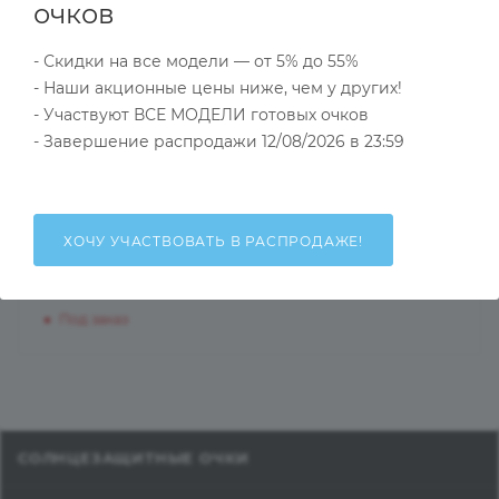
очков
и быстрого обмена
брака
- Скидки на все модели — от 5% до 55%
- Наши акционные цены ниже, чем у других!
- Участвуют ВСЕ МОДЕЛИ готовых очков
- Завершение распродажи 12/08/2026 в 23:59
НАЛИЧИЕ
КАК КУПИТЬ
ОПЛАТА
Д
ХОЧУ УЧАСТВОВАТЬ В РАСПРОДАЖЕ!
Общий остаток на складах
Под заказ
СОЛНЦЕЗАЩИТНЫЕ ОЧКИ