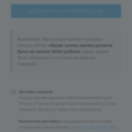
МОДЕЛЬ СНЯТА С ПРОИЗВОДСТВА
Внимание! Мы осуществляем продажи
только оптом:
общая сумма заказа должна
быть не менее 5000 рублей
(заказ может
быть сборным и состоять из разных
товаров).
Доставка заказов
Мы доставляем заказы в любой населенный пункт
России, а также в города стран Таможенного Союза:
Армению, Беларусь, Казахстан и Кыргызстан.
Бесплатная доставка
и индивидуальные условия
сотрудничества возможны:
узнайте подробнее здесь
.