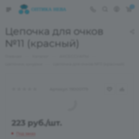
0
Цепочка для очков
№11 (красный)
—
—
—
Главная
Каталог
АКСЕССУАРЫ
—
Цепочки, шнурки
Цепочка для очков №11 (красный)
Артикул:
19000179
223
руб.
/шт.
Под заказ