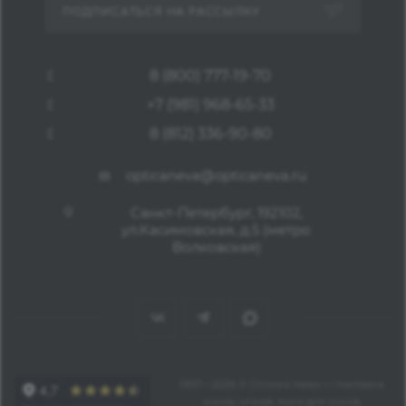
ПОДПИСАТЬСЯ НА РАССЫЛКУ
8 (800) 777-19-70
+7 (981) 968-65-33
8 (812) 336-90-80
opticaneva@opticaneva.ru
Санкт-Петербург, 192102,
ул.Касимовская, д.5 (метро
Волковская)
1997—2026 © Оптика Нева — поставка
очков, оправ, линз для очков,