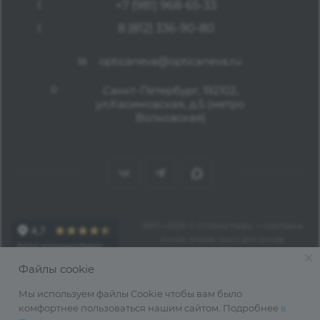
+7 (981) 968-65-33
8 (812) 336-90-80
opticaneva@opticaneva.ru
Санкт-Петербург, 192102,
ул.Касимовская, д.5 (метро
Волковская)
1997—2026 © Оптика Нева — поставка
очков, оправ, линз для очков,
аксессуаров оптом из Китая
Файлы cookie
Мы используем файлы Cookie чтобы вам было
комфортнее пользоваться нашим сайтом. Подробнее
в