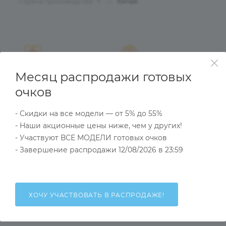
Страна производства
—
Китай
?
Работаем в ЭДО
Доставка заказов по
Месяц распродажи готовых
(с любыми
России
очков
операторами)
и странам
Таможенного Союза
- Скидки на все модели — от 5% до 55%
- Наши акционные цены ниже, чем у других!
- Участвуют ВСЕ МОДЕЛИ готовых очков
- Завершение распродажи 12/08/2026 в 23:59
Гарантия качества
27 лет на рынке оптики
товара
(работаем с 1997 года)
и быстрого обмена
брака
ХОЧУ УЧАСТВОВАТЬ В РАСПРОДАЖЕ!