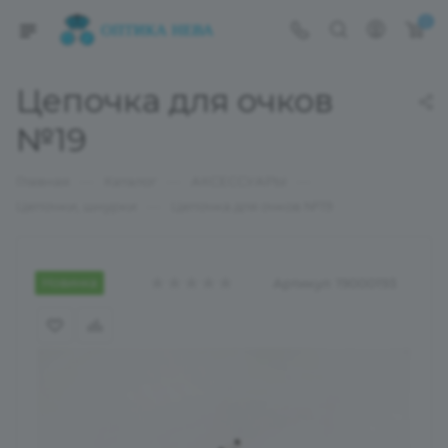
0
Цепочка для очков
№19
—
—
—
Главная
Каталог
АКСЕССУАРЫ
—
Цепочки, шнурки
Цепочка для очков №19
Новинка
Артикул:
19000193