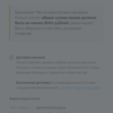
Внимание! Мы осуществляем продажи
только оптом:
общая сумма заказа должна
быть не менее 5000 рублей
(заказ может
быть сборным и состоять из разных
товаров).
Доставка заказов
Мы доставляем заказы в любой населенный пункт
России, а также в города стран Таможенного Союза:
Армению, Беларусь, Казахстан и Кыргызстан.
Бесплатная доставка
и индивидуальные условия
сотрудничества возможны:
узнайте подробнее здесь
.
Характеристики
Тип товара
—
Цепочка/Шнурок