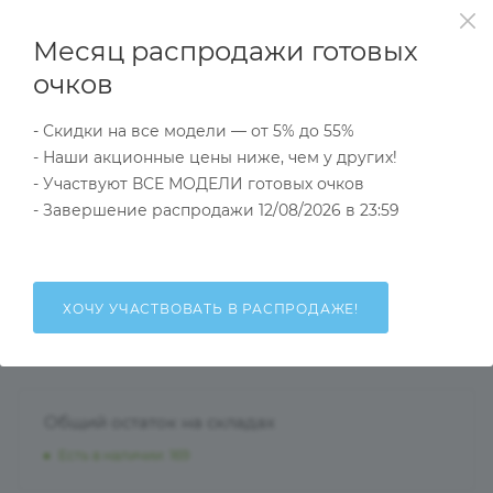
Месяц распродажи готовых
очков
Гарантия качества
27 лет на рынке оптики
- Скидки на все модели — от 5% до 55%
товара
(работаем с 1997 года)
- Наши акционные цены ниже, чем у других!
и быстрого обмена
брака
- Участвуют ВСЕ МОДЕЛИ готовых очков
- Завершение распродажи 12/08/2026 в 23:59
ХОЧУ УЧАСТВОВАТЬ В РАСПРОДАЖЕ!
НАЛИЧИЕ
КАК КУПИТЬ
ОПЛАТА
Д
Общий остаток на складах
Есть в наличии
: 169