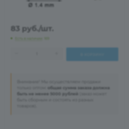
83
руб.
/шт.
Есть в наличии
: 169
В КОРЗИНУ
Внимание! Мы осуществляем продажи
только оптом:
общая сумма заказа должна
быть не менее 5000 рублей
(заказ может
быть сборным и состоять из разных
товаров).