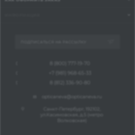
ИНФОРМАЦИЯ
ПОДПИСАТЬСЯ НА РАССЫЛКУ
8 (800) 777-19-70
+7 (981) 968-65-33
8 (812) 336-90-80
opticaneva@opticaneva.ru
Санкт-Петербург, 192102,
ул.Касимовская, д.5 (метро
Волковская)