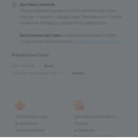
Доставка заказов
Мы доставляем заказы в любой населенный пункт
России, а также в города стран Таможенного Союза:
Армению, Беларусь, Казахстан и Кыргызстан.
Бесплатная доставка
и индивидуальные условия
сотрудничества возможны:
узнайте подробнее здесь
.
Характеристики
Тип товара
—
Винт
Страна производства
—
Китай
?
Работаем в ЭДО
Доставка заказов по
(с любыми
России
операторами)
и странам
Таможенного Союза