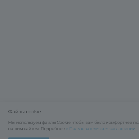
Файлы cookie
Мы используем файлы Cookie чтобы вам было комфортнее по
нашим сайтом. Подробнее
в Пользовательском соглашении
.