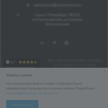
opticaneva@opticaneva.ru
Санкт-Петербург, 192102,
ул.Касимовская, д.5 (метро
Волковская)
1997—2026 © Оптика Нева — поставка
очков, оправ, линз для очков,
аксессуаров оптом из Китая
Файлы cookie
Мы используем файлы Cookie чтобы вам было
комфортнее пользоваться нашим сайтом. Подробнее
в
Пользовательском соглашении
.
ПРИНИМАЮ