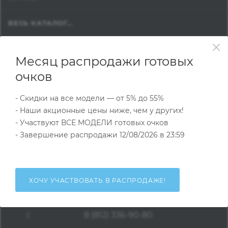
ВЕСЬ КАТАЛОГ...
КОМПАНИЯ
Месяц распродажи готовых
очков
КАК ОФОРМИТЬ ЗАКАЗ
- Скидки на все модели — от 5% до 55%
ИНФОРМАЦИЯ
- Наши акционные цены ниже, чем у других!
- Участвуют ВСЕ МОДЕЛИ готовых очков
- Завершение распродажи 12/08/2026 в 23:59
ПОДПИСАТЬСЯ НА РАССЫЛКУ
ХОЧУ УЧАСТВОВАТЬ В РАСПРОДАЖЕ!
8 (800) 777-19-70
+7 (981) 968-65-33
8 (812) 336-90-80