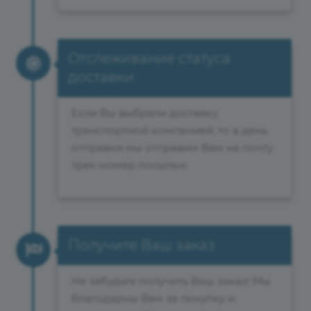
Отслеживание статуса
доставки
Если Вы выбрали доставку
транспортной компанией, то в день
отправки мы отправим Вам на почту
трек-номер посылки.
Получите Ваш заказ
Не забудьте получить Ваш заказ! Мы
благодарны Вам за покупку и