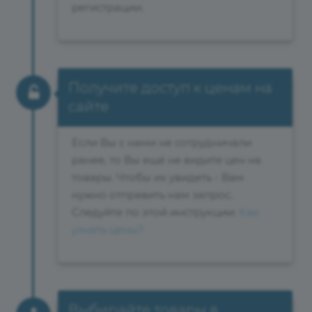
регистрации.
Получите доступ к ценам на
сайте
Если Вы с нами не сотрудничали
ранее, то Вы ещё не видите цен на
товары. Чтобы их увидеть - Вам
нужно отправить нам запрос.
Следуйте по этой инструкции:
Как
узнать цены?
Выбирайте товары в