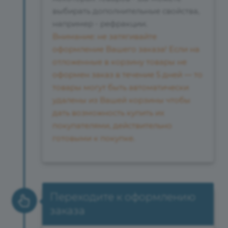
выбирать дополнительные свойства,
например - рефракции.
Внимание: не затягивайте
оформление Вашего заказа! Если на
отложенные в корзину товары не
оформен заказ в течение 5 дней — то
товары могут быть автоматически
удалены из Вашей корзины чтобы
дать возможность купить их
покупателями, действительно
готовыми к покупке.
Переходите к оформлению
заказа