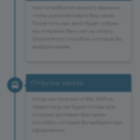
Нам потребуется немного времени,
чтобы укомплектовать Ваш заказ.
После того, как заказ будет собран -
мы отправим Вам счет на оплату.
Оплатите его способом, который Вы
выбрали ранее.
Отгрузка заказа
Когда мы получим от Вас 100%-ю
предоплату, мы будем готовы для
отгрузки: доставим Вам заказ
способом, который Вы выбрали при
оформлении.