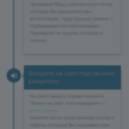
Проверьте Вашу электронную почту,
которую Вы указывали при
регистрации - туда пришло письмо с
подтверждением регистрации.
Перейдите по ссылке, которая в
письме.
Войдите на сайт под своими
аккаунтом
На сайте вверху справа нажмите
"Войти на сайт" или перейдите
по
этой ссылке
.
Укажите логин (электронная почта) и
пароль, которые Вы указывали при