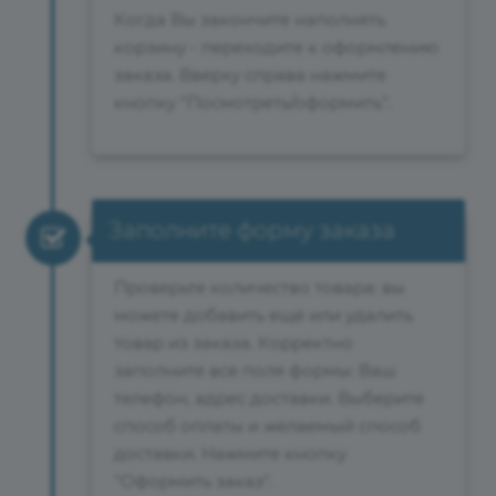
Когда Вы закончите наполнять
корзину - переходите к оформлению
заказа. Вверху справа нажмите
кнопку "Посмотреть/оформить".
Заполните форму заказа
Проверьте количество товара: вы
можете добавить ещё или удалить
товар из заказа. Корректно
заполните все поля формы: Ваш
телефон, адрес доставки. Выберите
способ оплаты и желаемый способ
доставки. Нажмите кнопку
"Оформить заказ".