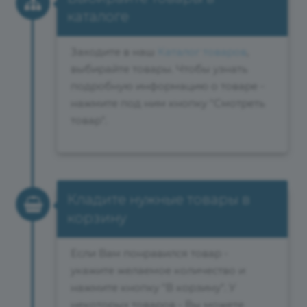
каталоге
Заходите в наш
Каталог товаров
,
выбирайте товары. Чтобы узнать
подробную информацию о товаре -
нажмите под ним кнопку "Смотреть
товар".
Кладите нужные товары в
корзину
Если Вам понравился товар -
укажите желаемое количество и
нажмите кнопку "В корзину". У
некоторых товаров - Вы можете