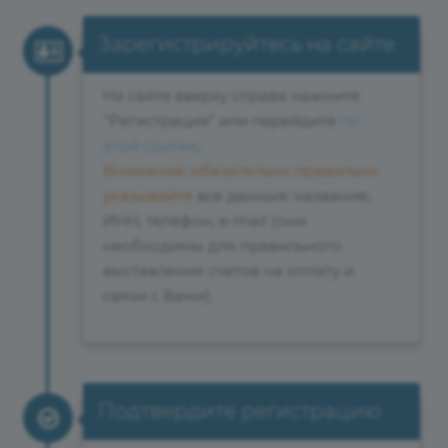
Зарегистрируйтесь на сайте
На сайте вверху справа нажмите
"Регистрация" или перейдите
по
этой ссылке
.
Внимание: обязательно правильно
указывайте
все данные: название,
ИНН, телефон, e-mail (они
необходимы для правильного
выставления счетов на оплату и
связи с Вами).
Подтвердите регистрацию