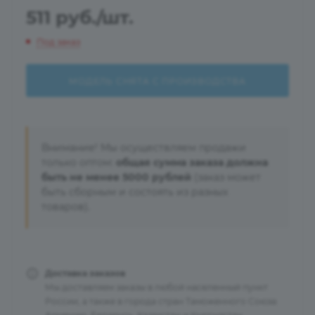
511
руб.
/шт.
Под заказ
МОДЕЛЬ СНЯТА С ПРОИЗВОДСТВА
Внимание! Мы осуществляем продажи
только оптом:
общая сумма заказа должна
быть не менее 5000 рублей
(заказ может
быть сборным и состоять из разных
товаров).
Доставка заказов
Мы доставляем заказы в любой населенный пункт
России, а также в города стран Таможенного Союза: