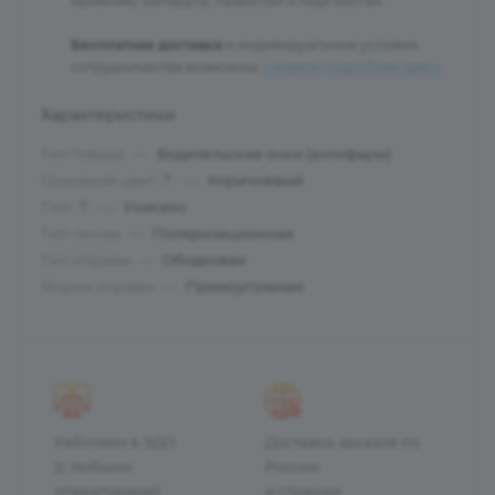
Армению, Беларусь, Казахстан и Кыргызстан.
Бесплатная доставка
и индивидуальные условия
сотрудничества возможны:
узнайте подробнее здесь
.
Характеристики
Тип товара
—
Водительские очки (антифары)
Основной цвет
—
Коричневый
?
Пол
—
Унисекс
?
Тип линзы
—
Поляризационная
Тип оправы
—
Ободковая
Форма оправы
—
Прямоугольная
Работаем в ЭДО
Доставка заказов по
(с любыми
России
операторами)
и странам