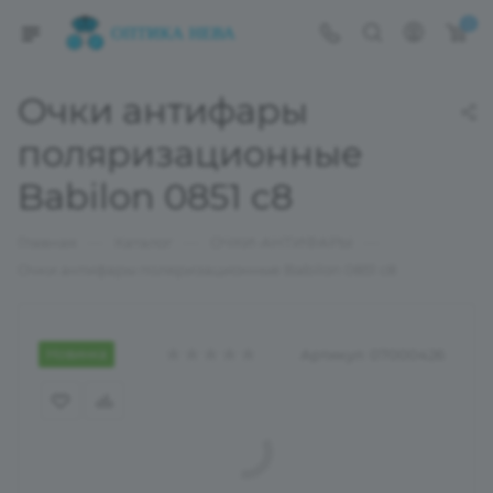
0
Очки антифары
поляризационные
Babilon 0851 c8
—
—
—
Главная
Каталог
ОЧКИ-АНТИФАРЫ
Очки антифары поляризационные Babilon 0851 c8
Новинка
Артикул:
07000426