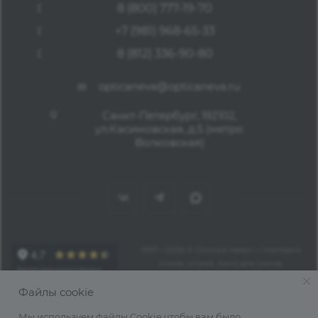
8 (800) 777-19-70
+7 (981) 968-65-33
8 (812) 336-90-80
opticaneva@opticaneva.ru
Санкт-Петербург, 192102,
ул.Касимовская, д.5 (метро
Волковская)
1997—2026 © Оптика Нева — поставка
очков, оправ, линз для очков,
аксессуаров оптом из Китая
Файлы cookie
Мы используем файлы Cookie чтобы вам было